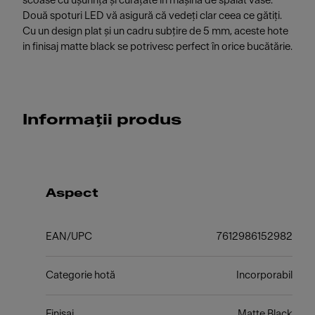
scoase cu ușurință și curățate în mașina de spălat vase.
Două spoturi LED vă asigură că vedeți clar ceea ce gătiți.
Cu un design plat și un cadru subțire de 5 mm, aceste hote
in finisaj matte black se potrivesc perfect în orice bucătărie.
Informații produs
Aspect
EAN/UPC
7612986152982
Categorie hotă
Incorporabil
Finisaj
Matte Black