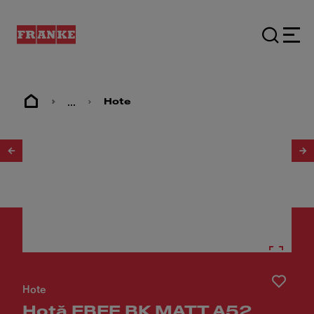
...
Hote
1
/
8
Hote
Hotă FBFE BK MATT A52