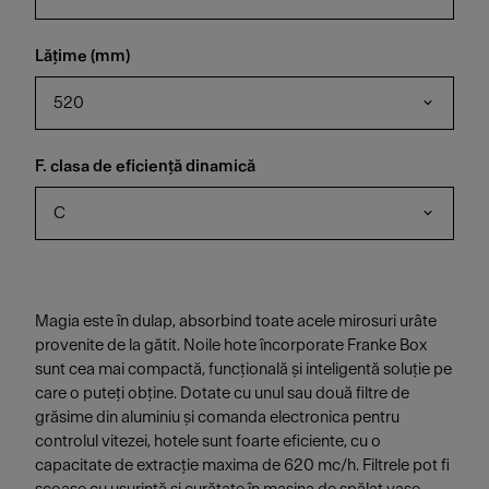
Lățime (mm)
520
F. clasa de eficiență dinamică
C
Magia este în dulap, absorbind toate acele mirosuri urâte
provenite de la gătit. Noile hote încorporate Franke Box
sunt cea mai compactă, funcțională și inteligentă soluție pe
care o puteți obține. Dotate cu unul sau două filtre de
grăsime din aluminiu și comanda electronica pentru
controlul vitezei, hotele sunt foarte eficiente, cu o
capacitate de extracție maxima de 620 mc/h. Filtrele pot fi