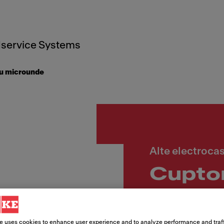
service Systems
u microunde
Alte electroca
Cupto
FMY 
e uses cookies to enhance user experience and to analyze performance and traff