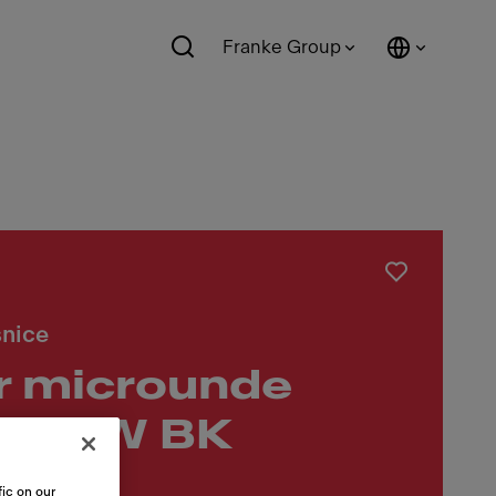
Franke Group
snice
r microunde
45 MW BK
ic on our