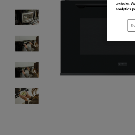
website. We
analytics p
Do