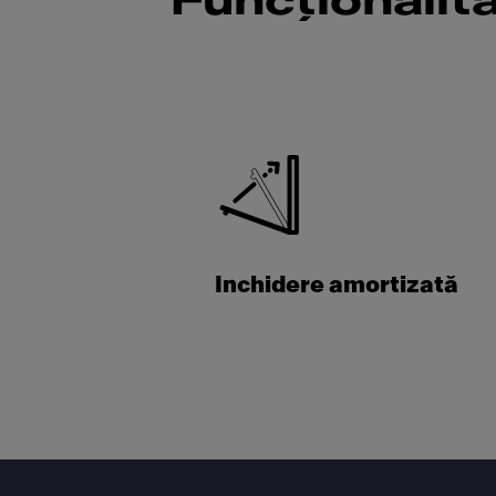
Funcționalit
Inchidere amortizată
Footer