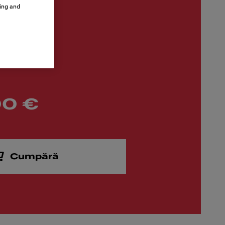
sing and
00 €
Cumpără