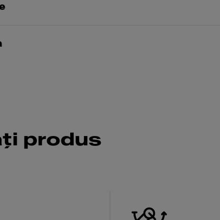
re
a
ăți produs