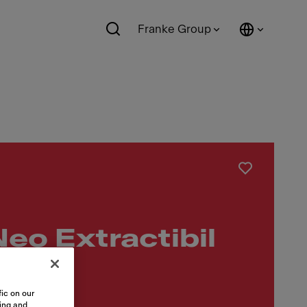
Franke Group
Neo Extractibil
et
ic on our
sing and