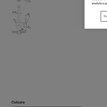
analytics p
Do
Culoare