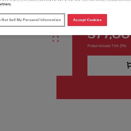
Cod produs
artners.
115.0681.242
 Not Sell My Personal Information
Accept Cookies
577,00
Prețul include TVA 21%