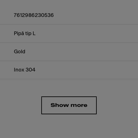
7612986230536
Pipă tip L
Gold
Inox 304
Show more