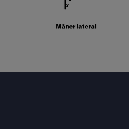
Mâner lateral
Footer