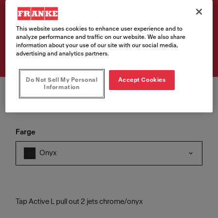
m/dusj, onyx
This website uses cookies to enhance user experience and to
Artikkelnumre
analyze performance and traffic on our website. We also share
115.0653.384
information about your use of our site with our social media,
advertising and analytics partners.
Do Not Sell My Personal
Accept Cookies
Information
Farge
Onyx
Tap Active L pull out 2 jets chrome/onyx