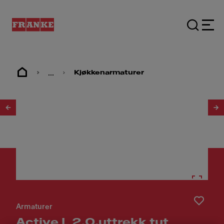
...
Kjøkkenarmaturer
1
/
3
Armaturer
Active L 2.0,uttrekk tut