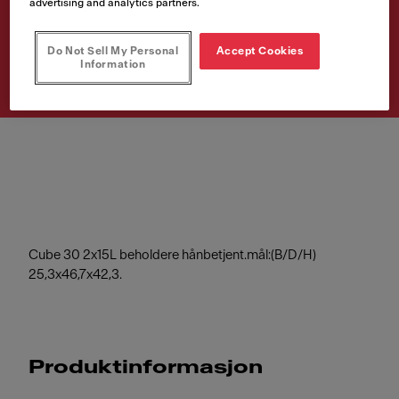
advertising and analytics partners.
Artikkelnumre
Do Not Sell My Personal
Accept Cookies
134.0039.553
Information
Cube 30 2x15L beholdere hånbetjent.mål:(B/D/H)
25,3x46,7x42,3.
Produktinformasjon