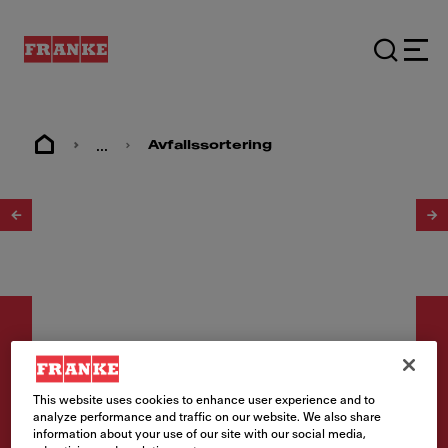
...
Avfallssortering
1
/
3
This website uses cookies to enhance user experience and to
Avfallshåndtering
analyze performance and traffic on our website. We also share
information about your use of our site with our social media,
Cube 30 2x15l beholdere