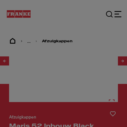
...
Afzuigkappen
1
/
8
Afzuigkappen
Maris 52 Inbouw Black