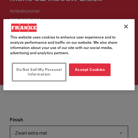
Artikelnummer
305.0665.364
Bevalt dit product je? Klik snel en ontdek direct waar je het kunt
This website uses cookies to enhance user experience and to
kopen!
analyze performance and traffic on our website. We also share
information about your use of our site with our social media,
advertising and analytics partners.
Vind jouw verkooppunt
Do Not Sell My Personal
Accept Cookies
Information
Finish
Zwart extra mat