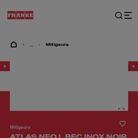
...
Mitigeurs
1
/
4
Mitigeurs
ATLAS NEO L BEC INOX NOIR