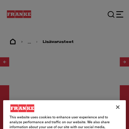
...
Lisävarusteet
1
/
2
This website uses cookies to enhance user experience and to
Lisätarvikkeet
analyze performance and traffic on our website. We also share
Active saippua-annostelija
information about your use of our site with our social media,