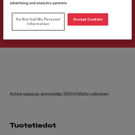
advertising and analytics partners.
300ml
Tuotenumero
Do Not Sell My Personal
Accept Cookies
Information
119.0547.905
Active saippua-annostelija 300ml Matta valkoinen
Tuotetiedot