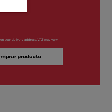
on your delivery address, VAT may vary.
mprar producto