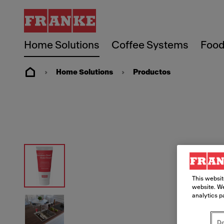
Home Solutions
Coffee Systems
Food
Home Solutions
Productos
This websit
website. We
analytics p
Do