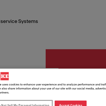
service Systems
Productos de l
Kitche
e uses cookies to enhance user experience and to analyze performance and traff
 also share information about your use of our site with our social media, adverti
Limpia
artners.
Inox
 Not Sell My Personal Information
Accept Cookies