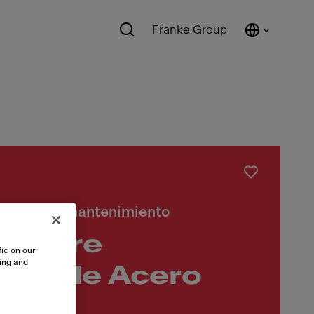
Franke Group
impieza y mantenimiento
n Care
ic on our
sing and
dor de Acero