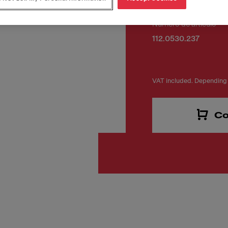
Número de artículo
112.0530.237
VAT included. Depending 
Co