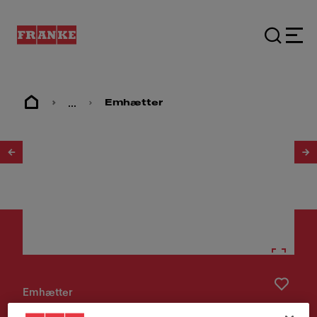
...
Emhætter
1
/
3
Emhætter
EMHÆTTE FTU PLUS 3707