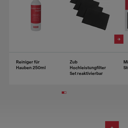
Reiniger für
Zub
Mi
Hauben 250ml
Hochleistungfilter
St
Set reaktivierbar