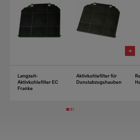
Langzeit-
Aktivkohlefilter für
Re
Aktivkohlefilter EC
Dunstabzugshauben
H
Franke