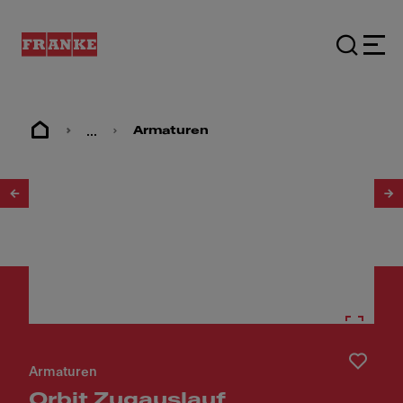
...
Armaturen
1
/
2
Armaturen
Orbit Zugauslauf