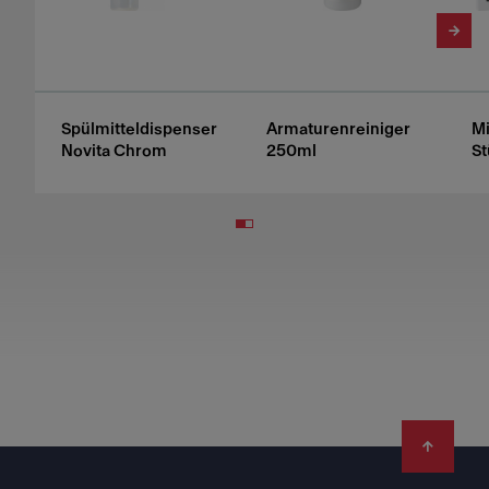
Spülmitteldispenser
Armaturenreiniger
Mi
Novita Chrom
250ml
St
Footer