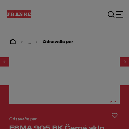
...
Odsavače par
1
/
14
Odsavače par
FSMA 905 BK Černé sklo