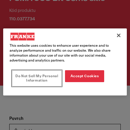
Kód produktu
110.0377.734
18 392,00 Kč
Cena vč. DPH
This website uses cookies to enhance user experience and to
analyze performance and traffic on our website. We also share
information about your use of our site with our social media,
Vyhledávač prodejních
advertising and analytics partners.
míst
Do Not Sell My Personal
Accept Cookies
Information
Povrch