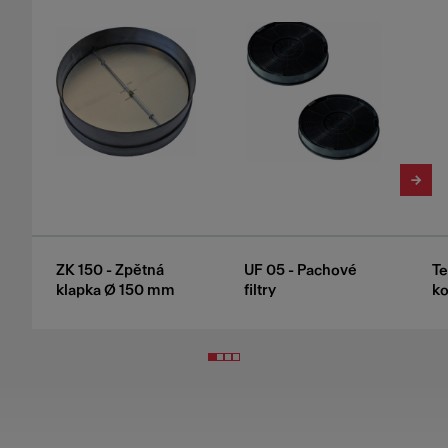
ZK 150 - Zpětná
UF 05 - Pachové
Te
klapka Ø 150 mm
filtry
k