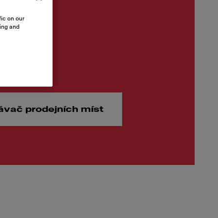
ic on our
sing and
00 Kč
ávač prodejních míst