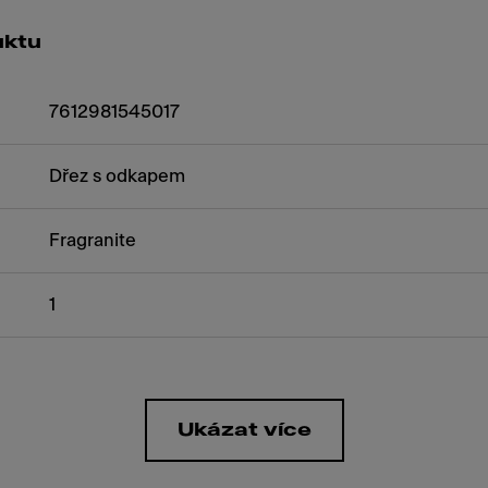
uktu
7612981545017
Dřez s odkapem
Fragranite
1
Ukázat více