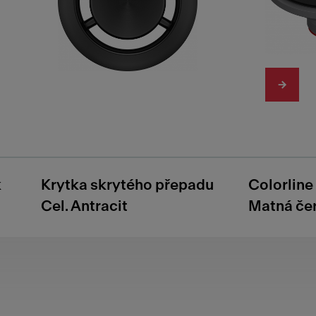
k
Krytka skrytého přepadu
Colorline 
Cel. Antracit
Matná če