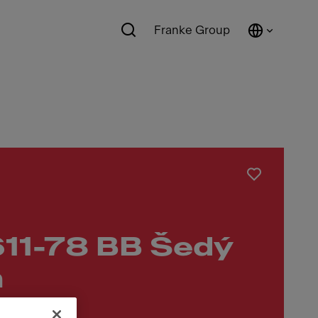
Franke Group
11-78 BB Šedý
n