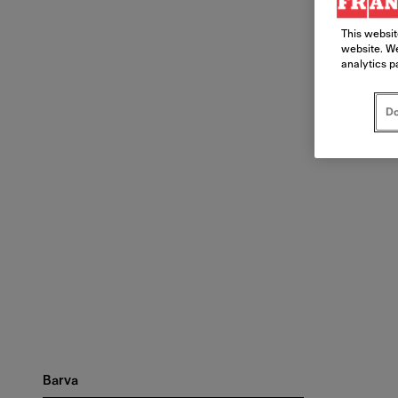
This websit
website. We
analytics p
Do
Barva