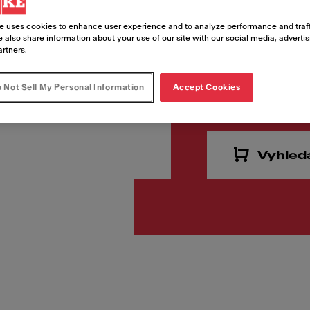
Kód produktu
114.0363.221
e uses cookies to enhance user experience and to analyze performance and traff
 also share information about your use of our site with our social media, adverti
artners.
6 897,
 Not Sell My Personal Information
Accept Cookies
Cena vč. DPH
Vyhled