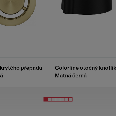
skrytého přepadu
Colorline otočný knoflí
tá
Matná černá