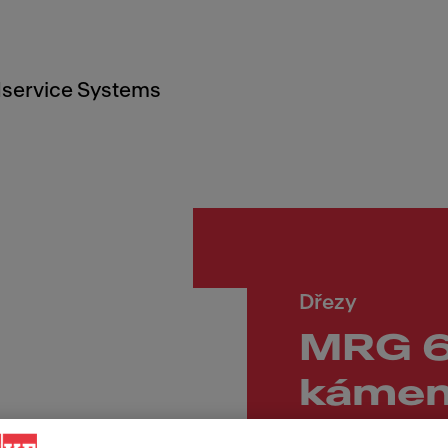
service Systems
Dřezy
MRG 6
káme