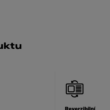
uktu
Reverzibilní