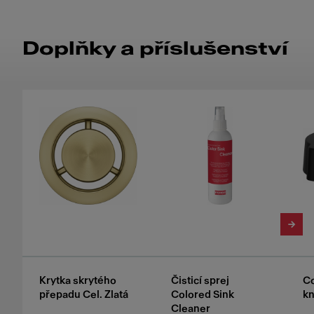
Doplňky a příslušenství
Krytka skrytého
Čisticí sprej
Co
přepadu Cel. Zlatá
Colored Sink
kn
Cleaner