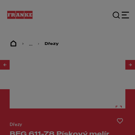
...
Dřezy
1
/
2
Dřezy
BFG 611-78 Pískový melír