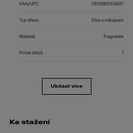
EAN/UPC
7612981053697
Typ dřezu
Dřez s odkapem
Materiál
Fragranite
Počet dřezů
1
Ukázat více
Ke stažení