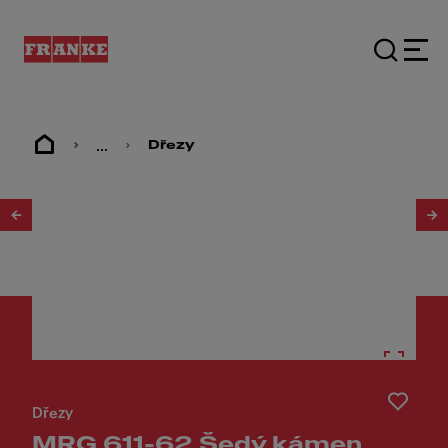
...
Dřezy
1
/
2
Dřezy
MRG 611-62 Šedý kámen