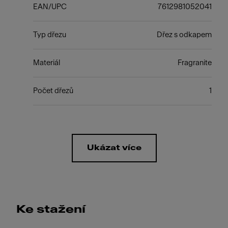
EAN/UPC
7612981052041
Typ dřezu
Dřez s odkapem
Materiál
Fragranite
Počet dřezů
1
Ukázat více
Ke stažení