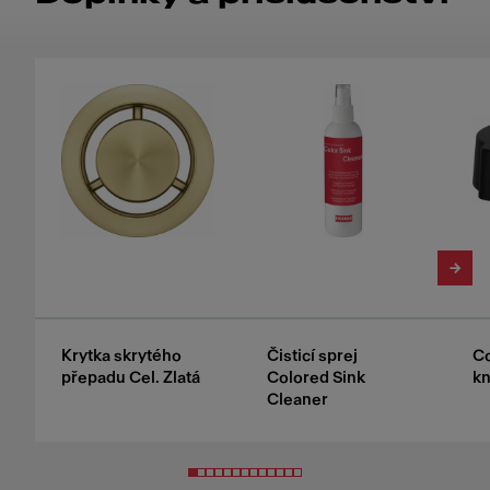
Krytka skrytého
Čisticí sprej
Co
přepadu Cel. Zlatá
Colored Sink
kn
Cleaner