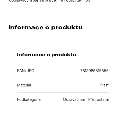
K odsavačům par: FMA 839, FMY 839, FSM 709.
Informace o produktu
Informace o produktu
EAN/UPC
7612985516556
Materiál
Plast
Podkategorie
Odsavač par - Přísl. ostatní