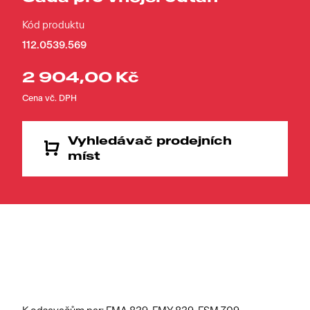
Kód produktu
112.0539.569
2 904,00 Kč
Cena vč. DPH
Vyhledávač prodejních
míst