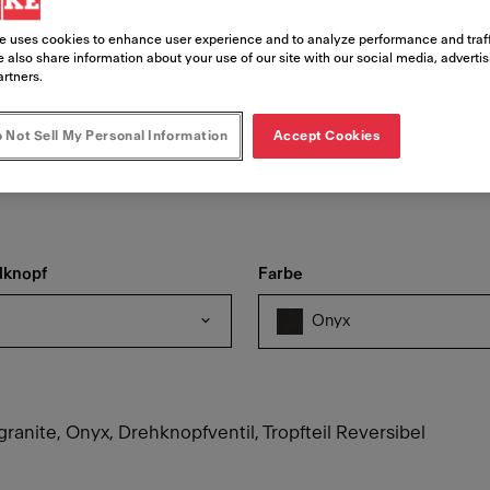
e uses cookies to enhance user experience and to analyze performance and traff
 also share information about your use of our site with our social media, adverti
artners.
 Not Sell My Personal Information
Accept Cookies
lknopf
Farbe
Onyx
anite, Onyx, Drehknopfventil, Tropfteil Reversibel