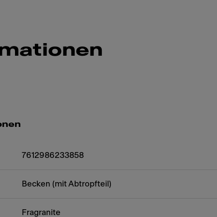
rmationen
onen
7612986233858
Becken (mit Abtropfteil)
Fragranite