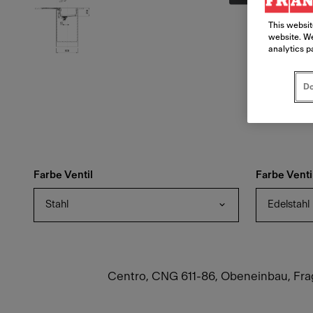
This websit
website. We
analytics p
Do
Farbe Ventil
Farbe Venti
Stahl
Edelstahl
Centro, CNG 611-86, Obeneinbau, Fragr