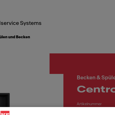
service Systems
ülen und Becken
Becken & Spül
Centr
Artikelnummer
114.0682.458