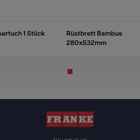
sertuch 1 Stück
Rüstbrett Bambus
280x532mm
FOLLOW US ON