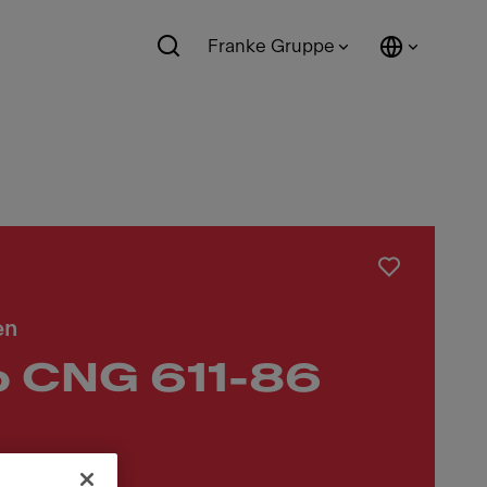
Franke Gruppe
en
o CNG 611-86