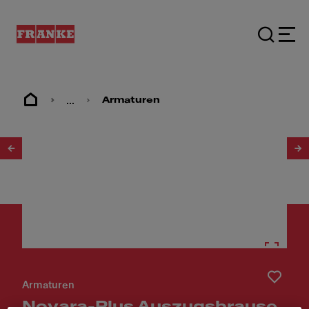
...
Armaturen
1
/
2
Armaturen
Novara-Plus Auszugsbrause