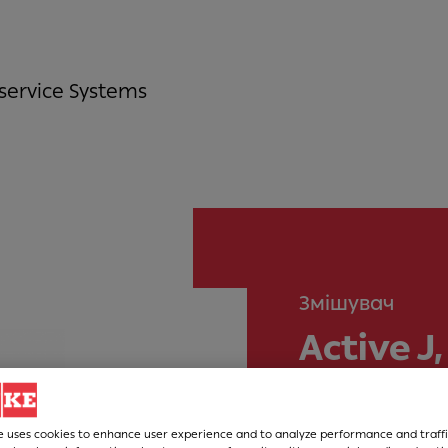
service Systems
Змішувач
Active 
невитя
e uses cookies to enhance user experience and to analyze performance and traffi