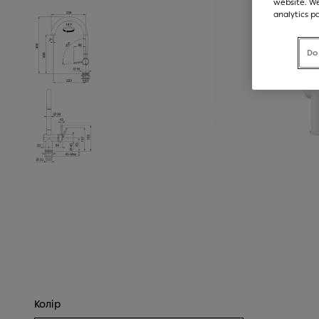
website. We
analytics p
Do
Колір