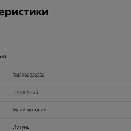
теристики
укт
7612986056556
J подібний
Білий матовий
Латунь