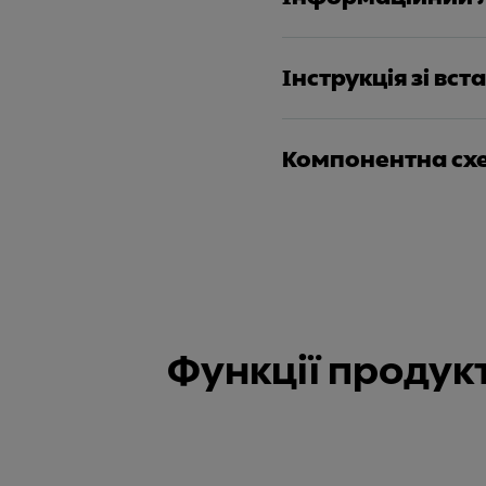
Інструкція зі вс
Компонентна сх
Функції продук