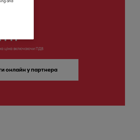
sing and
 ГРН
на ціна включаючи ПДВ
ти онлайн у партнера