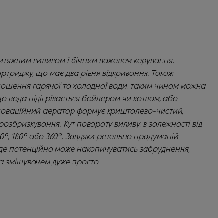
итяжним виливом і бічним важелем керування.
ртриджу, що має два рівня відкривання. Також
ношення гарячої та холодної води, таким чином можна
о вода підігрівається бойлером чи котлом, або
нноваційний аератор формує кришталево-чистий,
озбризкування. Кут повороту виливу, в залежності від
°, 180° або 360°. Завдяки ретельно продуманій
ць, де потенційно може накопичуватись забруднення,
за змішувачем дуже просто.