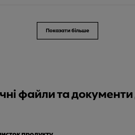
Показати більше
нічні файли та документ
листок продукту