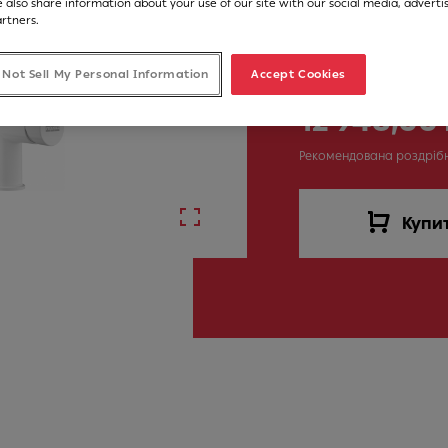
Артикул
 also share information about your use of our site with our social media, adverti
artners.
115.0653.399
 Not Sell My Personal Information
Accept Cookies
12 948,00
Рекомендована роздріб
Купи