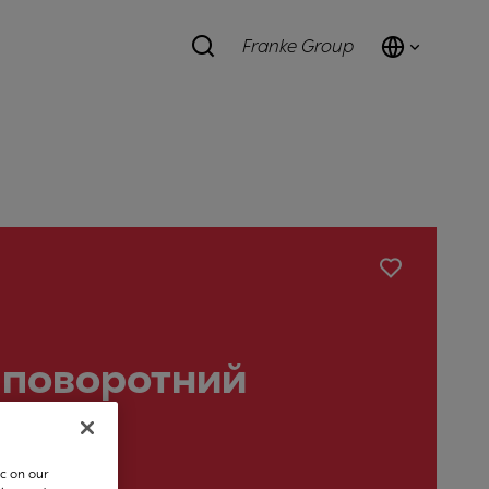
Franke Group
J, поворотний
жний
c on our