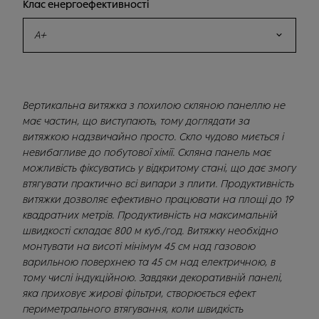
Клас енергоефективності
A+
Вертикальна витяжка з похилою скляною панеллю не
має частин, що виступають, тому доглядати за
витяжкою надзвичайно просто. Скло чудово миється і
невибагливе до побутової хімії. Скляна панель має
можливість фіксуватись у відкритому стані, що дає змогу
втягувати практично всі випари з плити. Продуктивність
витяжки дозволяє ефективно працювати на площі до 19
квадратних метрів. Продуктивність на максимальній
швидкості складає 800 м куб./год. Витяжку необхідно
монтувати на висоті мінімум 45 см над газовою
варильною поверхнею та 45 см над електричною, в
тому числі індукційною. Завдяки декоративній панелі,
яка приховує жирові фільтри, створюється ефект
периметрального втягування, коли швидкість