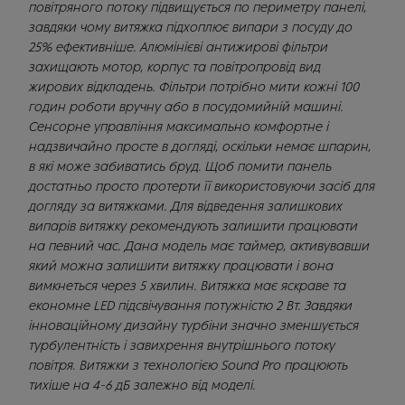
повітряного потоку підвищується по периметру панелі,
завдяки чому витяжка підхоплює випари з посуду до
25% ефективніше. Алюмінієві антижирові фільтри
захищають мотор, корпус та повітропровід вид
жирових відкладень. Фільтри потрібно мити кожні 100
годин роботи вручну або в посудомийній машині.
Сенсорне управління максимально комфортне і
надзвичайно просте в догляді, оскільки немає шпарин,
в які може забиватись бруд. Щоб помити панель
достатньо просто протерти її використовуючи засіб для
догляду за витяжками. Для відведення залишкових
випарів витяжку рекомендують залишити працювати
на певний час. Дана модель має таймер, активувавши
який можна залишити витяжку працювати і вона
вимкнеться через 5 хвилин. Витяжка має яскраве та
економне LED підсвічування потужністю 2 Вт. Завдяки
інноваційному дизайну турбіни значно зменшується
турбулентність і завихрення внутрішнього потоку
повітря. Витяжки з технологією Sound Pro працюють
тихіше на 4-6 дБ залежно від моделі.