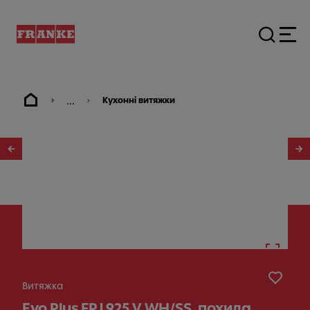
...
Кухонні витяжки
1
/
2
Витяжка
Evo Plus FPJ 925 V WH/SS, похила