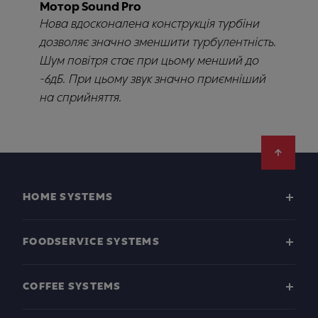
Мотор Sound Pro
Нова вдосконалена конструкція турбіни
дозволяє значно зменшити турбулентність.
Шум повітря стає при цьому менший до
-6дБ. При цьому звук значно приємніший
на сприйняття.
Footer
HOME SYSTEMS
FOODSERVICE SYSTEMS
COFFEE SYSTEMS