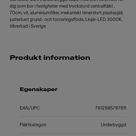
dig som bor i fastigheter med tryckstyrd centralfläkt ,
70cm, vit, aluminiumfilter, mekaniskt timerstyrt plastspjäll,
justerbart grund- och forceringsflöde, Linjär-LED 3000K,
tillverkad i Sverige
Produkt information
Egenskaper
EAN/UPC
7612985767811
Fläktkategori
Underbyggd