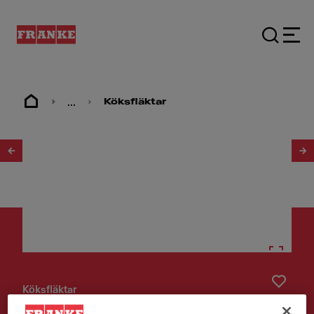
...
Köksfläktar
1
/
2
Köksfläktar
KÅPA 1221A-10 70 VIT