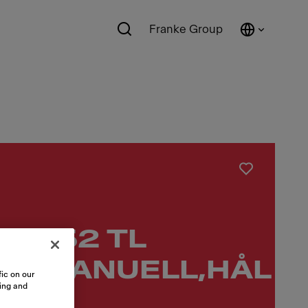
Franke Group
10-52 TL
ER,MANUELL,HÅL
ic on our
sing and