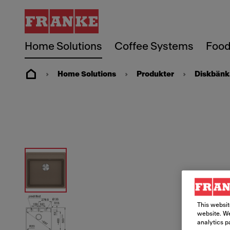
Home Solutions
Coffee Systems
Food
Home Solutions
Produkter
Diskbänk
This websit
website. We
analytics p