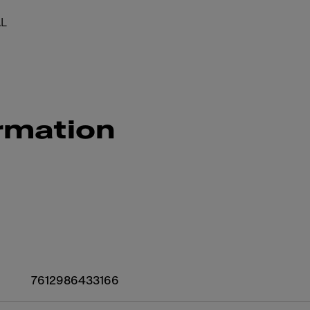
ÅL
rmation
7612986433166