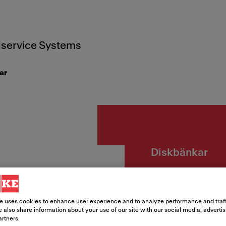
service Systems
ar
Diskbänkar
MRG 2
OYST
e uses cookies to enhance user experience and to analyze performance and traff
 also share information about your use of our site with our social media, adverti
artners.