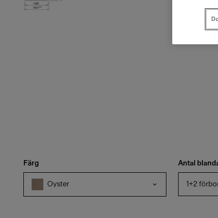
Do
Färg
Antal bland
1+2 förbo
Oyster