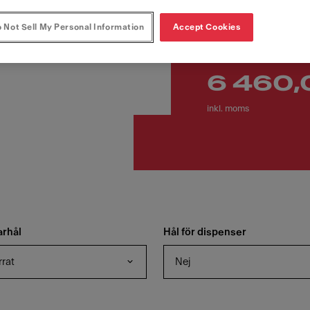
Artikelnummer
135.0720.506
 Not Sell My Personal Information
Accept Cookies
6 460,
inkl. moms
arhål
Hål för dispenser
rrat
Nej