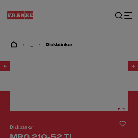
...
Diskbänkar
1
/
2
Diskbänkar
MRG 210-52 TL