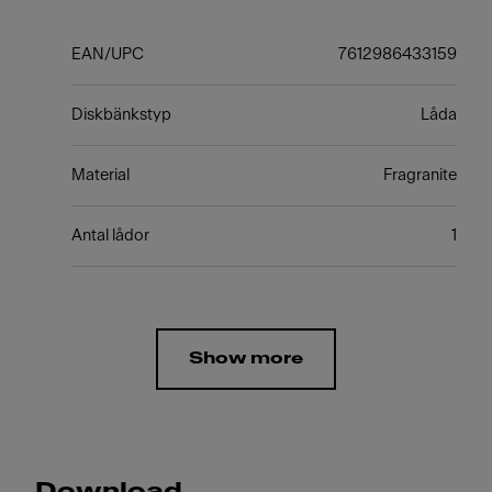
EAN/UPC
7612986433159
Diskbänkstyp
Låda
Material
Fragranite
Antal lådor
1
Show more
Download