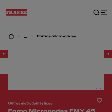
...
Fornos micro-ondas
1
/
7
Outros eletrodomésticos
Forno Microondas FMY 45