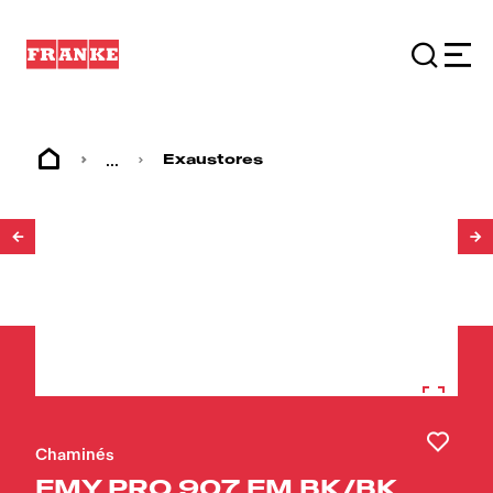
...
Exaustores
1
/
20
Chaminés
FMY PRO 907 FM BK/BK