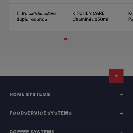
Filtro carvão activo
KITCHEN CARE
K
duplo redondo
Chaminés 250ml
Pa
Footer
HOME SYSTEMS
FOODSERVICE SYSTEMS
COFFEE SYSTEMS