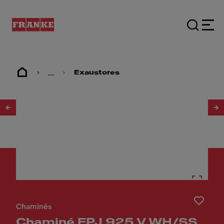
...
Exaustores
1
/
2
Chaminés
Chaminé FPJ 925 V WH/SS