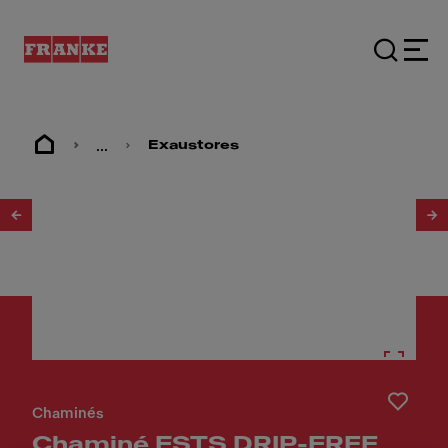
...
Exaustores
1
/
8
Chaminés
Chaminé FSTS DRIP-FREE