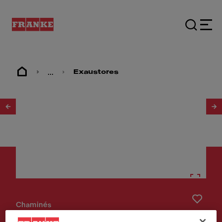
...
Exaustores
1
/
8
Chaminés
Exaustor FBI 705 XS HCS