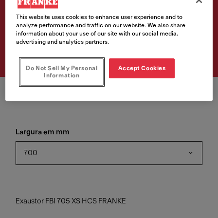
FRANKE
This website uses cookies to enhance user experience and to
analyze performance and traffic on our website. We also share
Número de artigo
information about your use of our site with our social media,
advertising and analytics partners.
305.0599.510
Do Not Sell My Personal
Accept Cookies
Information
Largura em mm
700
Exaustor FBI 705 XS HCS FRANKE