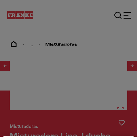
...
Misturadoras
1
/
2
Misturadoras
Misturadora Lina J duche