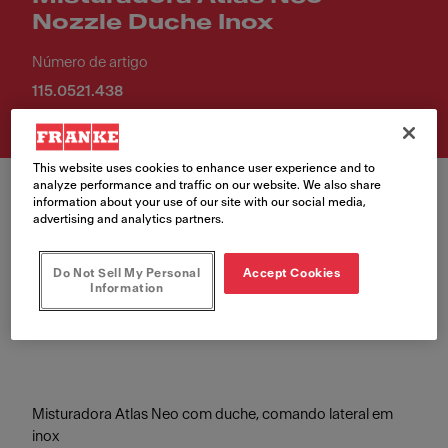
Nozzle Duche Inox
Número de artigo
115.0521.438
This website uses cookies to enhance user experience and to
analyze performance and traffic on our website. We also share
information about your use of our site with our social media,
advertising and analytics partners.
Cor
Do Not Sell My Personal
Accept Cookies
Information
Aço inoxidável
Misturadora Atlas Neo com duche, comando lateral em
inox