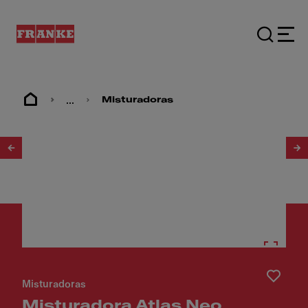
...
Misturadoras
1
/
12
Misturadoras
Misturadora Atlas Neo