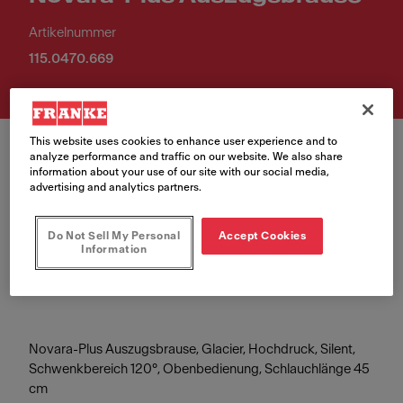
Artikelnummer
115.0470.669
This website uses cookies to enhance user experience and to
analyze performance and traffic on our website. We also share
information about your use of our site with our social media,
advertising and analytics partners.
Farbe
Do Not Sell My Personal
Accept Cookies
Information
Glacier
Novara-Plus Auszugsbrause, Glacier, Hochdruck, Silent,
Schwenkbereich 120°, Obenbedienung, Schlauchlänge 45
cm