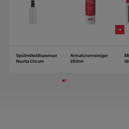
Spülmitteldispenser
Armaturenreiniger
Mi
Novita Chrom
250ml
St