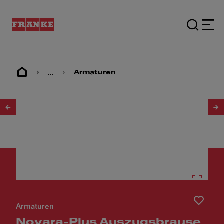
...
Armaturen
1
/
2
Armaturen
Novara-Plus Auszugsbrause