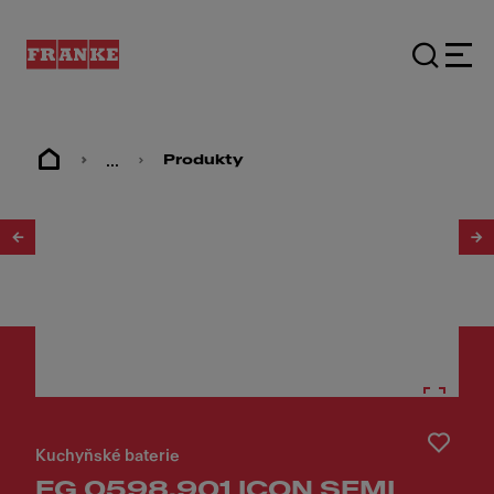
...
Produkty
1
/
20
Kuchyňské baterie
FG 0598.901 ICON SEMI