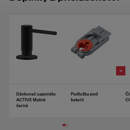
Dávkovač saponátu
Podložka pod
Či
ACTIVE Matná
baterii
Cl
černá