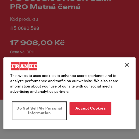
PRO Matná černá
Kód produktu
115.0690.598
17 908,00 Kč
Cena vč. DPH
Vyhledávač prodejních
This website uses cookies to enhance user experience and to
míst
analyze performance and traffic on our website. We also share
information about your use of our site with our social media,
advertising and analytics partners.
Do Not Sell My Personal
Accept Cookies
Information