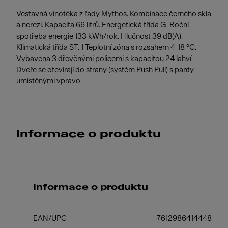
Vestavná vinotéka z řady Mythos. Kombinace černého skla
a nerezi. Kapacita 66 litrů. Energetická třída G. Roční
spotřeba energie 133 kWh/rok. Hlučnost 39 dB(A).
Klimatická třída ST. 1 Teplotní zóna s rozsahem 4-18 °C.
Vybavena 3 dřevěnými policemi s kapacitou 24 lahví.
Dveře se otevírají do strany (systém Push Pull) s panty
umístěnými vpravo.
Informace o produktu
Informace o produktu
EAN/UPC
7612986414448