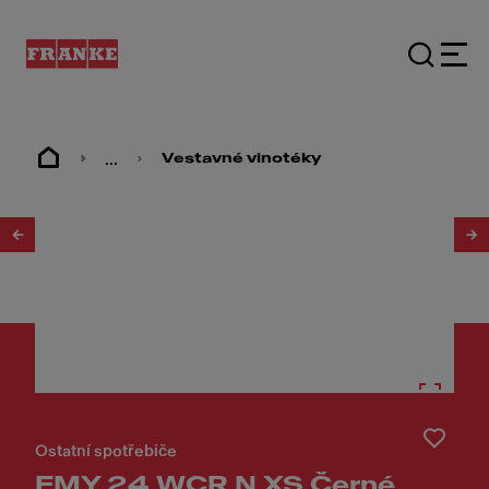
...
Vestavné vinotéky
1
/
6
Ostatní spotřebiče
FMY 24 WCR N XS Černé