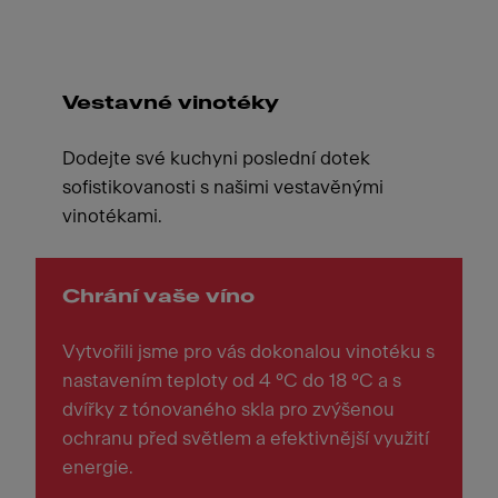
Vestavné vinotéky
Dodejte své kuchyni poslední dotek
sofistikovanosti s našimi vestavěnými
vinotékami.
Chrání vaše víno
Vytvořili jsme pro vás dokonalou vinotéku s
nastavením teploty od 4 °C do 18 °C a s
dvířky z tónovaného skla pro zvýšenou
ochranu před světlem a efektivnější využití
energie.