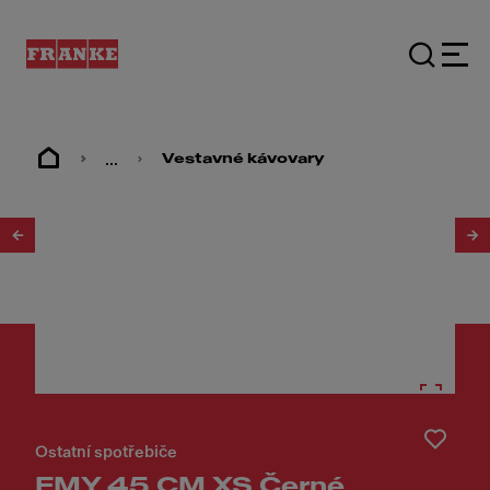
...
Vestavné kávovary
1
/
10
Ostatní spotřebiče
FMY 45 CM XS Černé