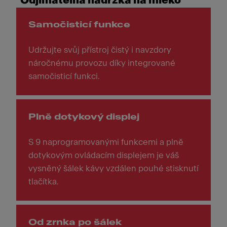
Odjímatelná nádržka na mléko
Samočisticí funkce
Udržujte svůj přístroj čistý i navzdory
náročnému provozu díky integrované
samočisticí funkci.
Plně dotykový displej
S 9 naprogramovanými funkcemi a plně
dotykovým ovládacím displejem je váš
vysněný šálek kávy vzdálen pouhé stisknutí
tlačítka.
Od zrnka po šálek