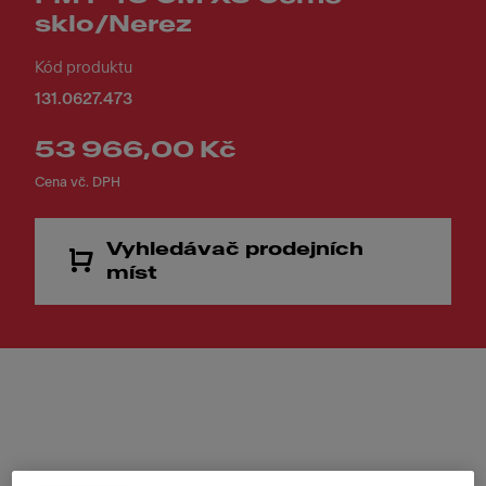
sklo/Nerez
Kód produktu
131.0627.473
53 966,00 Kč
Cena vč. DPH
Vyhledávač prodejních
míst