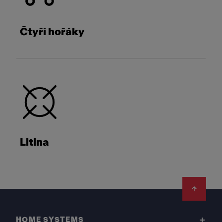
Čtyři hořáky
Litina
Footer
HOME SYSTEMS