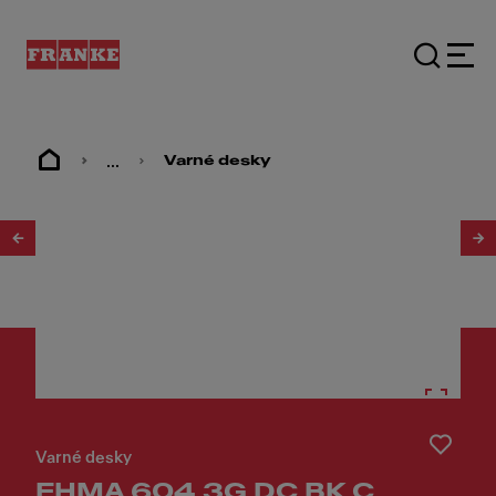
...
Varné desky
1
/
4
Varné desky
FHMA 604 3G DC BK C