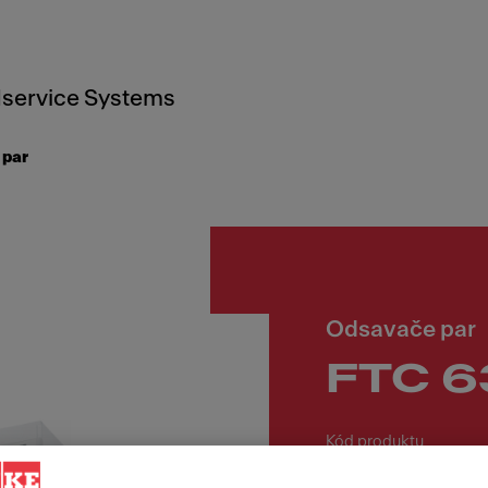
service Systems
 par
Odsavače par
FTC 6
Kód produktu
315.0547.797