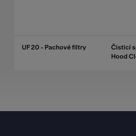
UF 20 - Pachové filtry
Čisticí 
Hood Cl
Footer