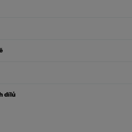
ě
 dílů