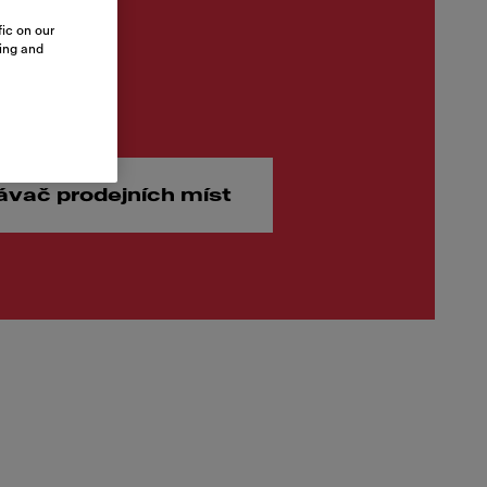
ic on our
sing and
00 Kč
ávač prodejních míst