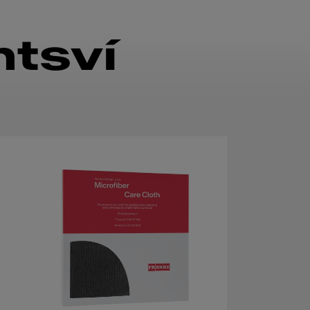
ntsví