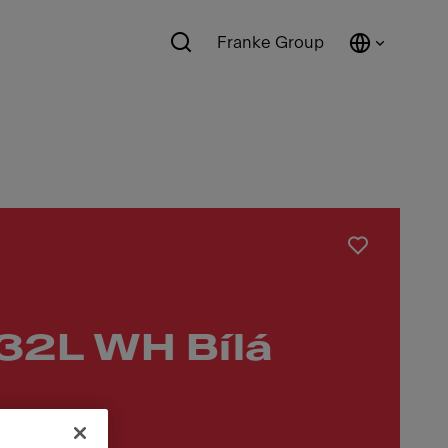
Franke Group
32L WH Bílá