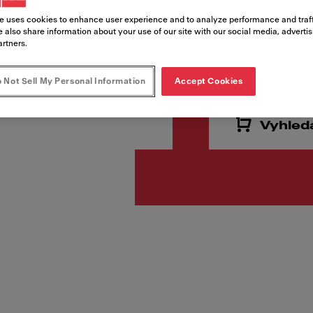
e uses cookies to enhance user experience and to analyze performance and traff
 also share information about your use of our site with our social media, adverti
artners.
4 235,
Cena vč. DPH
 Not Sell My Personal Information
Accept Cookies
Vyhled