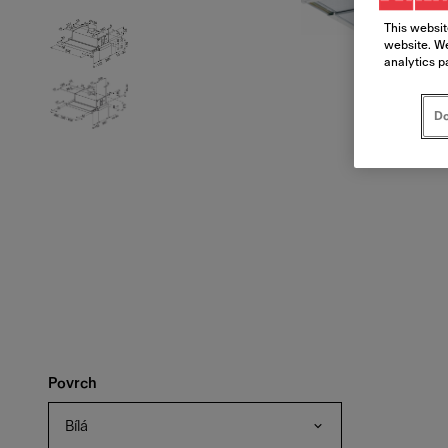
This websit
website. We
analytics p
Do
Povrch
Bílá