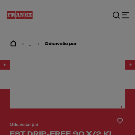
...
Odsavače par
1
/
10
Odsavače par
FST DRIP-FREE 90 X/2 KL