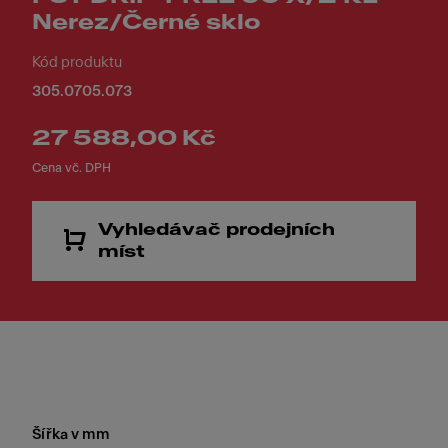
Nerez/Černé sklo
Kód produktu
305.0705.073
27 588,00 Kč
Cena vč. DPH
Vyhledávač prodejních
míst
Šířka v mm