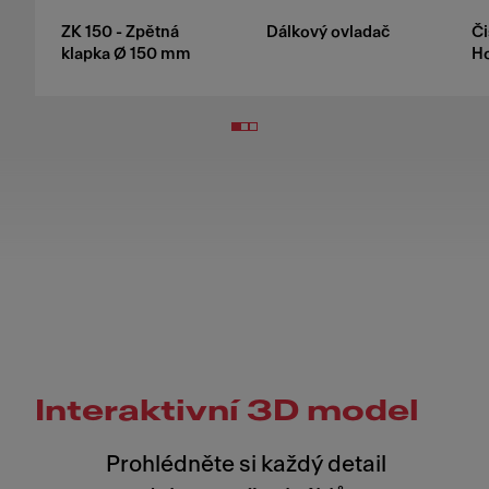
ZK 150 - Zpětná
Dálkový ovladač
Či
klapka Ø 150 mm
H
Interaktivní 3D model
Prohlédněte si každý detail