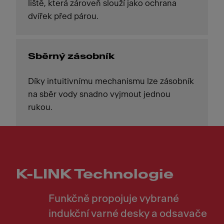
liště, která zároveň slouží jako ochrana
dvířek před párou.
Sběrný zásobník
Díky intuitivnímu mechanismu lze zásobník
na sběr vody snadno vyjmout jednou
rukou.
K-LINK Technologie
Funkčně propojuje vybrané
indukční varné desky a odsavače