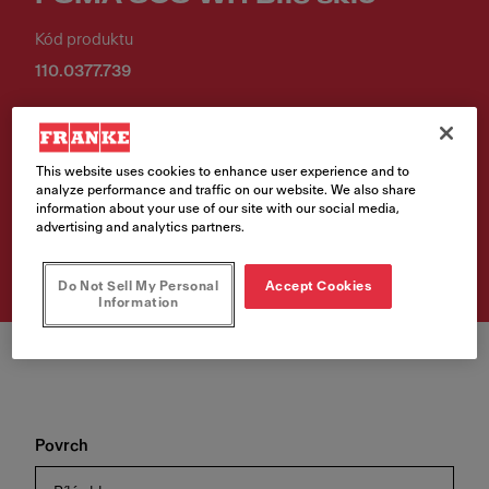
Kód produktu
110.0377.739
18 150,00 Kč
Cena vč. DPH
This website uses cookies to enhance user experience and to
analyze performance and traffic on our website. We also share
information about your use of our site with our social media,
Vyhledávač prodejních
advertising and analytics partners.
míst
Do Not Sell My Personal
Accept Cookies
Information
Povrch