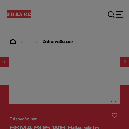
...
Odsavače par
1
/
2
Odsavače par
FSMA 605 WH Bílé sklo