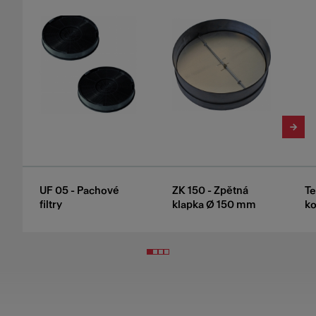
UF 05 - Pachové
ZK 150 - Zpětná
Te
filtry
klapka Ø 150 mm
k