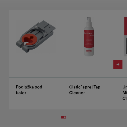
Podložka pod
Čisticí sprej Tap
Un
baterii
Cleaner
Mi
Cl