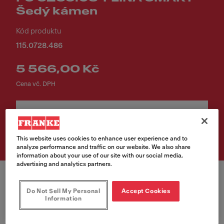
Šedý kámen
Kód produktu
115.0728.486
5 566,00 Kč
Cena vč. DPH
Vyhledávač prodejních
míst
This website uses cookies to enhance user experience and to
analyze performance and traffic on our website. We also share
information about your use of our site with our social media,
advertising and analytics partners.
Do Not Sell My Personal
Accept Cookies
Information
Barva