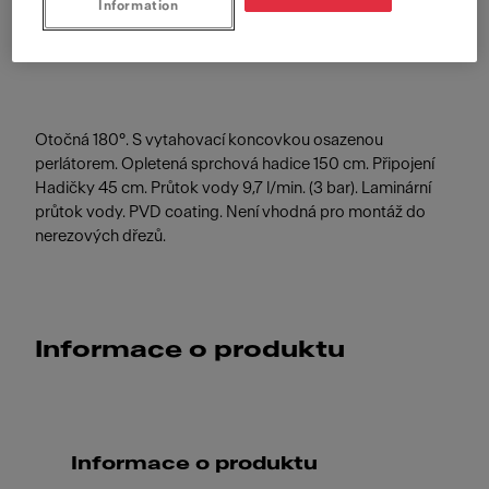
Information
Zlatá
Otočná 180°. S vytahovací koncovkou osazenou
perlátorem. Opletená sprchová hadice 150 cm. Připojení
Hadičky 45 cm. Průtok vody 9,7 l/min. (3 bar). Laminární
průtok vody. PVD coating. Není vhodná pro montáž do
nerezových dřezů.
Informace o produktu
Informace o produktu