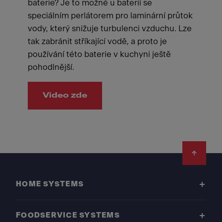
baterie? Je to možné u baterií se
speciálním perlátorem pro laminární průtok
vody, který snižuje turbulenci vzduchu. Lze
tak zabránit stříkající vodě, a proto je
používání této baterie v kuchyni ještě
pohodlnější.
Video zde
Footer
HOME SYSTEMS
FOODSERVICE SYSTEMS