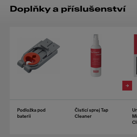
Doplňky a příslušenství
Podložka pod
Čisticí sprej Tap
Un
baterii
Cleaner
Mi
Cl