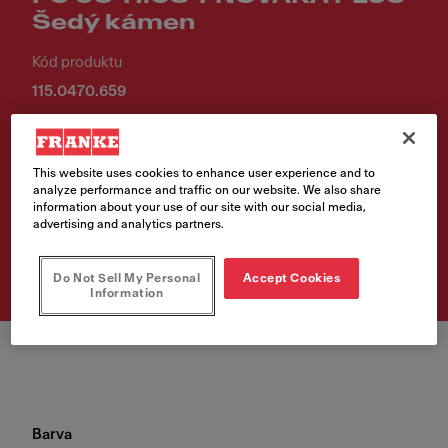
Šedý kámen
Kód produktu
115.0470.659
2 904,00 Kč
Cena vč. DPH
This website uses cookies to enhance user experience and to
analyze performance and traffic on our website. We also share
information about your use of our site with our social media,
advertising and analytics partners.
Vyhledávač prodejních
míst
Do Not Sell My Personal
Accept Cookies
Information
Barva