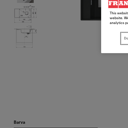
This websit
website. We
analytics p
Do
Barva