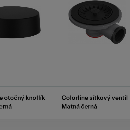
e otočný knoflík
Colorline sítkový ventil
erná
Matná černá