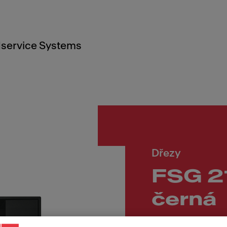
service Systems
Dřezy
FSG 21
černá