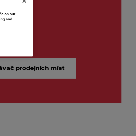
ic on our
sing and
00 Kč
ávač prodejních míst