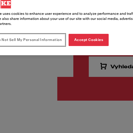
Kód produktu
135.0652.557
e uses cookies to enhance user experience and to analyze performance and traff
 also share information about your use of our site with our social media, adverti
artners.
13 915,
 Not Sell My Personal Information
Accept Cookies
Cena vč. DPH
Vyhled