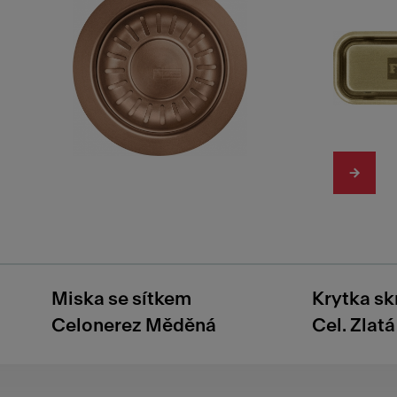
Miska se sítkem
Krytka sk
Celonerez Měděná
Cel. Zlatá