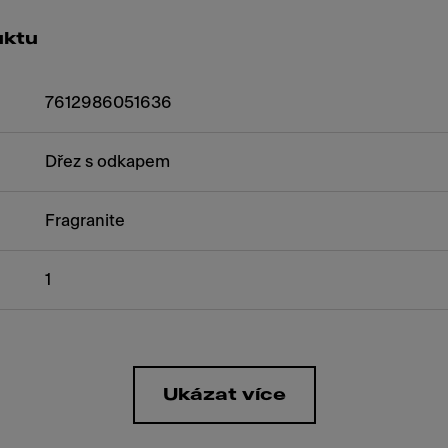
uktu
7612986051636
Dřez s odkapem
Fragranite
1
Ukázat více