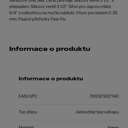
Nerezový dřez Bell. Cena zahrnuje: Sítkový ventil 3 1/2“ s
přepadem. Sítkový ventil 3 1/2“. Sifon pro úsporu místa
6/4“ s odbočkou na myčku nádobí. Otvor pro baterii ∅ 35
mm. Fixační příchytky Fast-Fix.
Informace o produktu
Informace o produktu
EAN/UPC
7612979127140
Typ dřezu
Jednodřez bez odkapu
Materiál
Nerez