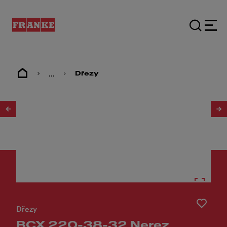
...
Dřezy
1
/
2
Dřezy
BCX 220-38-32 Nerez