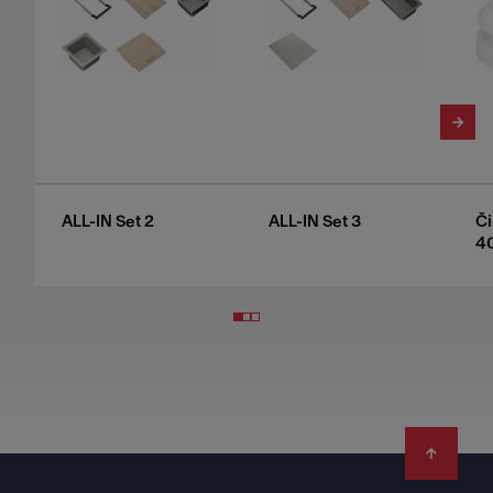
ALL-IN Set 2
ALL-IN Set 3
Či
4
Footer