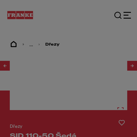
...
Dřezy
1
/
2
Dřezy
SID 110-50 Šedá