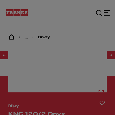
...
Dřezy
1
/
3
Dřezy
KNG 120/2 Onyx