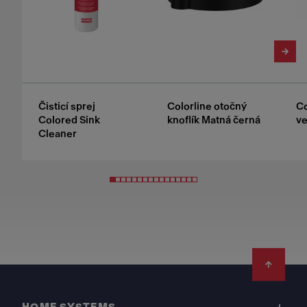
Čisticí sprej
Colorline otočný
Co
Colored Sink
knoflík Matná černá
ve
Cleaner
Footer