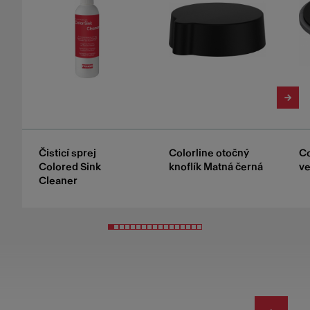
Čisticí sprej
Colorline otočný
Co
Colored Sink
knoflík Matná černá
ve
Cleaner