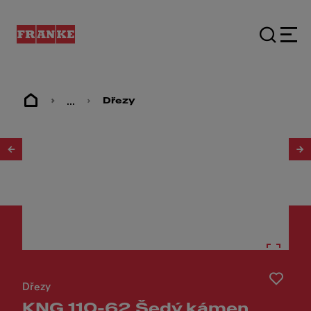
...
Dřezy
1
/
3
Dřezy
KNG 110-62 Šedý kámen