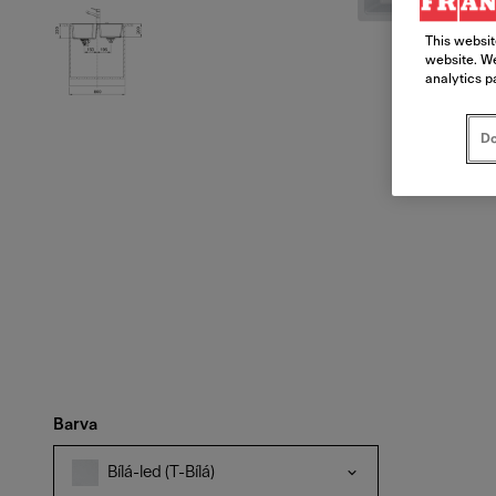
This websit
website. We
analytics p
Do
Barva
Bílá-led (T-Bílá)