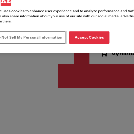
e uses cookies to enhance user experience and to analyze performance and traff
 also share information about your use of our site with our social media, adverti
8 591,
artners.
Cena vč. DPH
 Not Sell My Personal Information
Accept Cookies
Vyhled