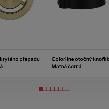
skrytého přepadu
Colorline otočný knoflí
tá
Matná černá