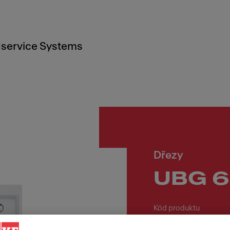
service Systems
Dřezy
UBG 6
Kód produktu
114.0700.116