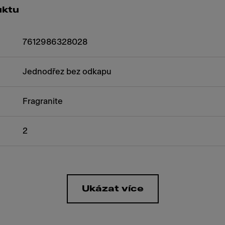
uktu
7612986328028
Jednodřez bez odkapu
Fragranite
2
Ukázat více