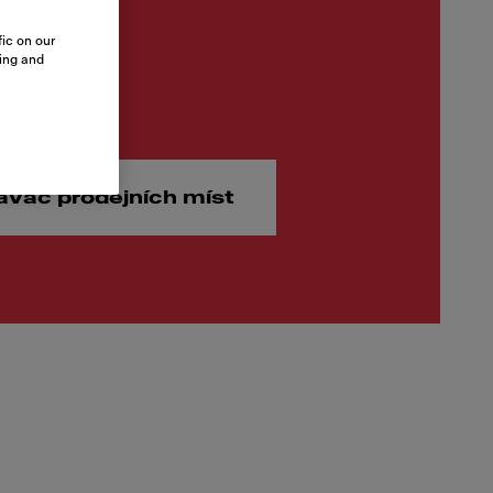
ic on our
sing and
00 Kč
ávač prodejních míst