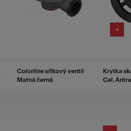
k
Colorline sítkový ventil
Krytka sk
Matná černá
Cel. Antra