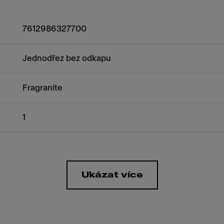
7612986327700
Jednodřez bez odkapu
Fragranite
1
Ukázat více