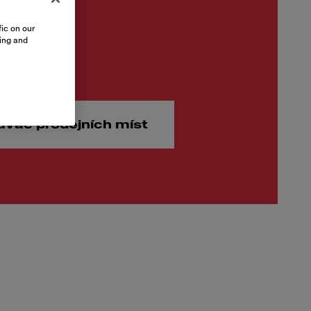
ic on our
sing and
00 Kč
ávač prodejních míst