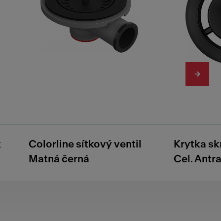
k
Colorline sítkový ventil
Krytka sk
Matná černá
Cel. Antra