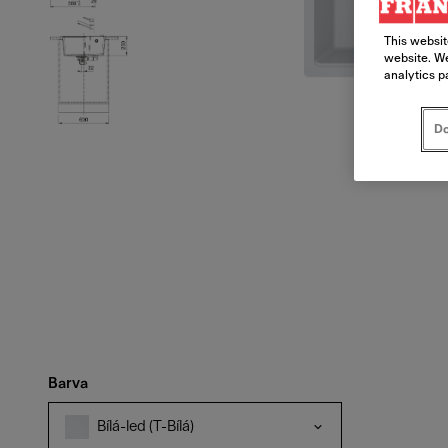
This websit
website. We
analytics p
Do
Barva
Bílá-led (T-Bílá)