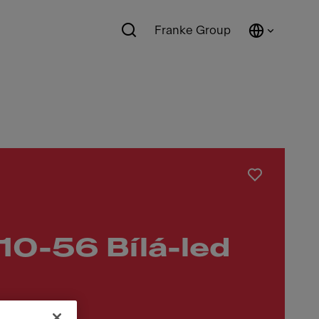
Franke Group
0-56 Bílá-led