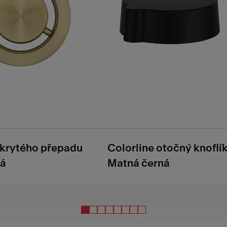
skrytého přepadu
Colorline otočný knoflí
tá
Matná černá