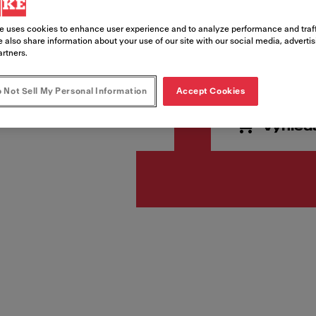
e uses cookies to enhance user experience and to analyze performance and traff
 also share information about your use of our site with our social media, adverti
5 929,
artners.
Cena vč. DPH
 Not Sell My Personal Information
Accept Cookies
Vyhled