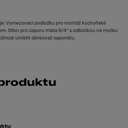
uje: Vymezovací podložku pro montáž kuchyňské
padem. Sifon pro úsporu místa 6/4“ s odbočkou na myčku
Možnost umístit dávkovač saponátu.
 produktu
uktu