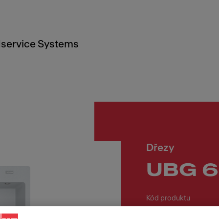
service Systems
Dřezy
UBG 61
Kód produktu
114.0700.064